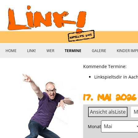
Improvisationstheater im Raum Köln / Bonn
Link! Spielts dir – Improvisationst
HOME
LINK!
WER
TERMINE
GALERIE
KINDER IMP
Kommende Termine:
Linkspieltsdir in Aa
17. Mai 2026
Ansicht als
Liste
M
Monat