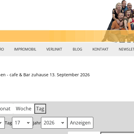
heater
Zum
Inhalt
RO
IMPROMOBIL
VERLINKT
BLOG
KONTAKT
NEWSLE
springen
chen - cafe & Bar zuhause 13. September 2026
onat
Woche
Tag
Tag
Jahr